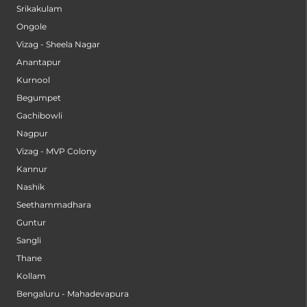
Srikakulam
Ongole
Vizag - Sheela Nagar
Anantapur
Kurnool
Begumpet
Gachibowli
Nagpur
Vizag - MVP Colony
Kannur
Nashik
Seethammadhara
Guntur
Sangli
Thane
Kollam
Bengaluru - Mahadevapura