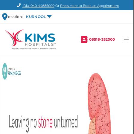
Dial
040-44885000
Or
Press Here to Book an Appointment
Location:
KURNOOL
08518-352000